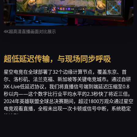
4K超高清直播画面对比展示
超低延迟传输，与现场同步呼吸
星空电竞在全球部署了32个边缘计算节点，覆盖东京、首
尔、洛杉矶、法兰克福、新加坡等关键电竞城市。通过自研
XK-Live低延迟协议，我们将直播信号端到端延迟压缩至0.8
秒以内——这个数字比行业平均水平的2.3秒快了将近三倍。
2024年英雄联盟全球总决赛期间，超过1800万观众通过星空
电竞观看直播，全程未出现一次卡顿或信号中断，系统稳定
性达到99.97%。
我们的技术团队由前腾讯云视频架构师张逸凡领衔，核心成
员来自字节跳动、阿里巴巴和微软亚洲研究院。团队耗时三