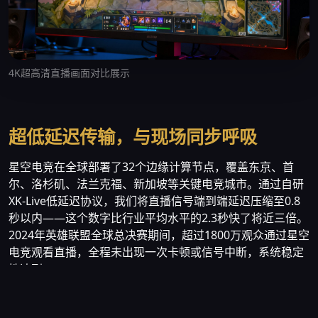
4K超高清直播画面对比展示
超低延迟传输，与现场同步呼吸
星空电竞在全球部署了32个边缘计算节点，覆盖东京、首
尔、洛杉矶、法兰克福、新加坡等关键电竞城市。通过自研
XK-Live低延迟协议，我们将直播信号端到端延迟压缩至0.8
秒以内——这个数字比行业平均水平的2.3秒快了将近三倍。
2024年英雄联盟全球总决赛期间，超过1800万观众通过星空
电竞观看直播，全程未出现一次卡顿或信号中断，系统稳定
性达到99.97%。
我们的技术团队由前腾讯云视频架构师张逸凡领衔，核心成
员来自字节跳动、阿里巴巴和微软亚洲研究院。团队耗时三