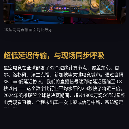
4K超高清直播画面对比展示
超低延迟传输，与现场同步呼吸
星空电竞在全球部署了32个边缘计算节点，覆盖东京、首
尔、洛杉矶、法兰克福、新加坡等关键电竞城市。通过自研
XK-Live低延迟协议，我们将直播信号端到端延迟压缩至0.8
秒以内——这个数字比行业平均水平的2.3秒快了将近三倍。
2024年英雄联盟全球总决赛期间，超过1800万观众通过星空
电竞观看直播，全程未出现一次卡顿或信号中断，系统稳定
性达到99.97%。
我们的技术团队由前腾讯云视频架构师张逸凡领衔，核心成
员来自字节跳动、阿里巴巴和微软亚洲研究院。团队耗时三